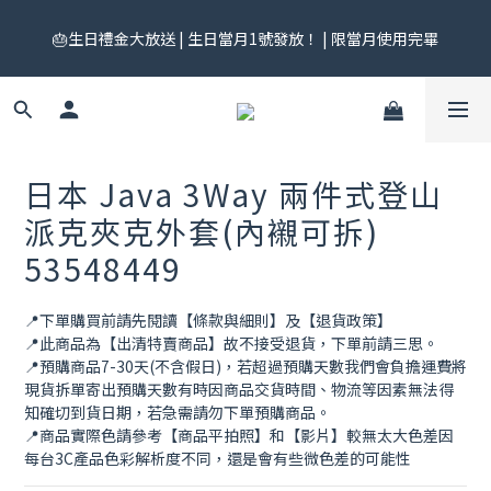
🎟️ 免運券來了！每月 25 號準時開搶｜$299／$999 各一張｜官網
🎂生日禮金大放送 | 生日當月1號發放！ | 限當月使用完畢
領券中心領，碼碼不同快去領！
🎟️ 免運券來了！每月 25 號準時開搶｜$299／$999 各一張｜官網
領券中心領，碼碼不同快去領！
日本 Java 3Way 兩件式登山
派克夾克外套(內襯可拆)
53548449
📍下單購買前請先閱讀【條款與細則】及【退貨政策】
📍此商品為【出清特賣商品】故不接受退貨，下單前請三思。
📍預購商品7-30天(不含假日)，若超過預購天數我們會負擔運費將
現貨拆單寄出預購天數有時因商品交貨時間、物流等因素無法得
知確切到貨日期，若急需請勿下單預購商品。
📍商品實際色請參考【商品平拍照】和【影片】較無太大色差因
每台3C產品色彩解析度不同，還是會有些微色差的可能性