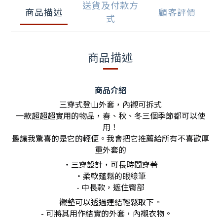
送貨及付款方
商品描述
顧客評價
式
商品描述
商品介紹
三穿式登山外套，內襯可拆式
一款超超超實用的物品，春、秋、冬三個季節都可以使
用！
最讓我驚喜的是它的輕便。我會把它推薦給所有不喜歡厚
重外套的
・三穿設計，可長時間穿著
・柔軟蓬鬆的眼線筆
- 中長款，遮住臀部
襯墊可以透過連結輕鬆取下。
- 可將其用作結實的外套，內襯衣物。