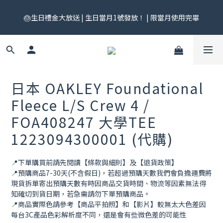
🎟️ 免運券來了！每月 25 號準時開搶｜$299／$999 各一張｜官網
🎂生日禮金大放送 | 生日當月1號發放！ | 限當月使用完畢
領券中心領，碼碼不同快去領！
🎟️ 免運券來了！每月 25 號準時開搶｜$299／$999 各一張｜官網
領券中心領，碼碼不同快去領！
日本 OAKLEY Foundational
Fleece L/S Crew 4 /
FOA408247 大學TEE
1223094300001 (代購)
📍下單購買前請先閱讀【條款與細則】及【退貨政策】
📍預購商品7-30天(不含假日)，若超過預購天數我們會負擔運費將
現貨拆單寄出預購天數有時因商品交貨時間、物流等因素無法得
知確切到貨日期，若急需請勿下單預購商品。
📍商品實際色請參考【商品平拍照】和【影片】較無太大色差因
每台3C產品色彩解析度不同，還是會有些微色差的可能性