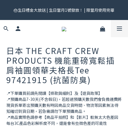
🎟️ 免運券來了！每月 25 號準時開搶｜$299／$999 各一張｜官網
🎂生日禮金大放送 | 生日當月1號發放！ | 限當月使用完畢
領券中心領，碼碼不同快去領！
🎟️ 免運券來了！每月 25 號準時開搶｜$299／$999 各一張｜官網
領券中心領，碼碼不同快去領！
日本 THE CRAFT CREW
PRODUCTS 機能重磅寬鬆插
肩袖圓領華夫格長Tee
97421915 (抗菌防臭)
📍下單購買前請先閱讀【條款與細則】及【退貨政策】
📍預購商品7-30天(不含假日)，若超過預購天數我們會負擔運費將
現貨拆單寄出預購天數有時因商品交貨時間、物流等因素無法得
知確切到貨日期，若急需請勿下單預購商品。
📍商品實際色請參考【商品平拍照】和【影片】較無太大色差因
每台3C產品色彩解析度不同，還是會有些微色差的可能性