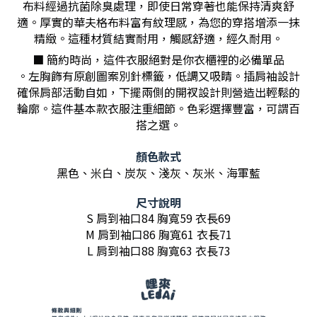
布料經過抗菌除臭處理，即使日常穿著也能保持清爽舒
適。厚實的華夫格布料富有紋理感，為您的穿搭增添一抹
精緻。這種材質結實耐用，觸感舒適，經久耐用。
■ 簡約時尚，這件衣服絕對是你衣櫃裡的必備單品
。左胸飾有原創圖案別針標籤，低調又吸睛。插肩袖設計
確保肩部活動自如，下擺兩側的開衩設計則營造出輕鬆的
輪廓。這件基本款衣服注重細節。色彩選擇豐富，可謂百
搭之選。
顏色款式
黑色、米白、炭灰、淺灰、灰米、海軍藍
尺寸說明
S 肩到袖口84 胸寬59 衣長69
M 肩到袖口86 胸寬61 衣長71
L 肩到袖口88 胸寬63 衣長73