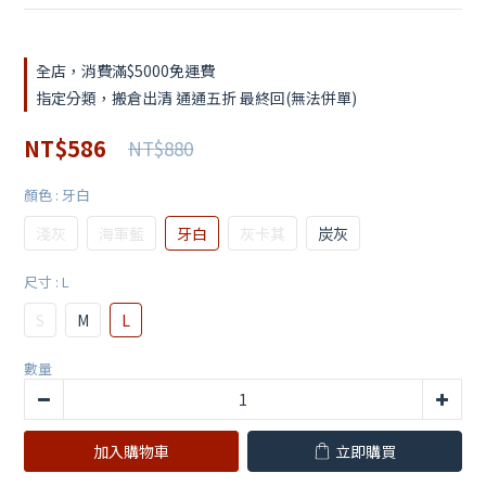
全店，消費滿$5000免運費
指定分類，搬倉出清 通通五折 最終回(無法併單)
NT$586
NT$880
顏色
: 牙白
淺灰
海軍藍
牙白
灰卡其
炭灰
尺寸
: L
S
M
L
數量
加入購物車
立即購買