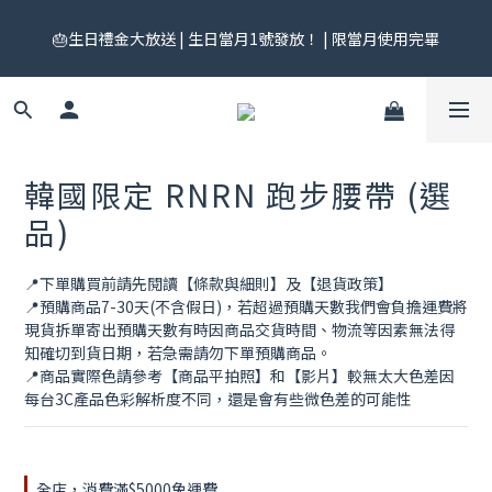
🎟️ 免運券來了！每月 25 號準時開搶｜$299／$999 各一張｜官網
🎂生日禮金大放送 | 生日當月1號發放！ | 限當月使用完畢
領券中心領，碼碼不同快去領！
🎟️ 免運券來了！每月 25 號準時開搶｜$299／$999 各一張｜官網
領券中心領，碼碼不同快去領！
韓國限定 RNRN 跑步腰帶 (選
品)
📍下單購買前請先閱讀【條款與細則】及【退貨政策】
📍預購商品7-30天(不含假日)，若超過預購天數我們會負擔運費將
現貨拆單寄出預購天數有時因商品交貨時間、物流等因素無法得
知確切到貨日期，若急需請勿下單預購商品。
📍商品實際色請參考【商品平拍照】和【影片】較無太大色差因
每台3C產品色彩解析度不同，還是會有些微色差的可能性
全店，消費滿$5000免運費