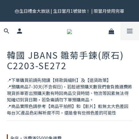
🎟️ 免運券來了！每月 25 號準時開搶｜$299／$999 各一張｜官網
🎂生日禮金大放送 | 生日當月1號發放！ | 限當月使用完畢
領券中心領，碼碼不同快去領！
🎟️ 免運券來了！每月 25 號準時開搶｜$299／$999 各一張｜官網
領券中心領，碼碼不同快去領！
韓國 JBANS 雛菊手鍊(原石)
C2203-SE272
📍下單購買前請先閱讀【條款與細則】及【退貨政策】
📍預購商品7-30天(不含假日)，若超過預購天數我們會負擔運費將
現貨拆單寄出預購天數有時因商品交貨時間、物流等因素無法得
知確切到貨日期，若急需請勿下單預購商品。
📍商品實際色請參考【商品平拍照】和【影片】較無太大色差因
每台3C產品色彩解析度不同，還是會有些微色差的可能性
全店，消費滿$5000免運費