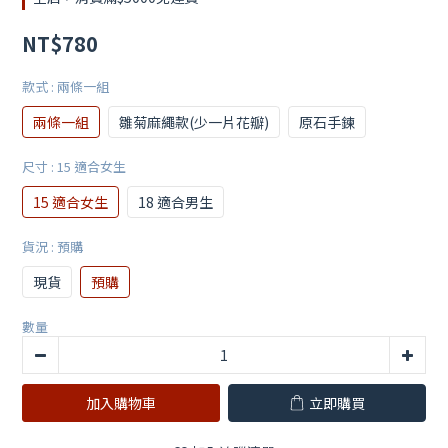
NT$780
款式
: 兩條一組
兩條一組
雛菊麻繩款(少一片花瓣)
原石手鍊
尺寸
: 15 適合女生
15 適合女生
18 適合男生
貨況
: 預購
現貨
預購
數量
加入購物車
立即購買