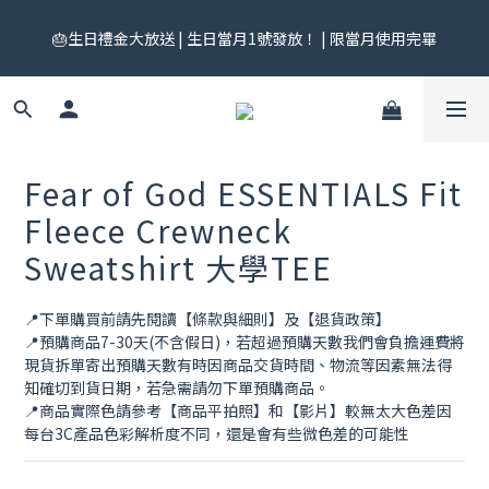
🎟️ 免運券來了！每月 25 號準時開搶｜$299／$999 各一張｜官網
🎂生日禮金大放送 | 生日當月1號發放！ | 限當月使用完畢
領券中心領，碼碼不同快去領！
🎟️ 免運券來了！每月 25 號準時開搶｜$299／$999 各一張｜官網
領券中心領，碼碼不同快去領！
Fear of God ESSENTIALS Fit
Fleece Crewneck
Sweatshirt 大學TEE
📍下單購買前請先閱讀【條款與細則】及【退貨政策】
📍預購商品7-30天(不含假日)，若超過預購天數我們會負擔運費將
現貨拆單寄出預購天數有時因商品交貨時間、物流等因素無法得
知確切到貨日期，若急需請勿下單預購商品。
📍商品實際色請參考【商品平拍照】和【影片】較無太大色差因
每台3C產品色彩解析度不同，還是會有些微色差的可能性