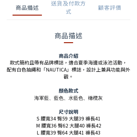
送貨及付款方
商品描述
顧客評價
式
商品描述
商品介紹
款式簡約且帶有品牌標誌，適合夏季海邊或泳池活動，
配有白色抽繩和「NAUTICA」標誌，設計上兼具功能與外
觀。
顏色款式
海軍藍、藍色、
水藍色、橄欖灰
尺寸說明
S 腰寬34 臀59 大腿39 褲長41
M 腰寬36 臀62 大腿40 褲長42
L 腰寬39 臀64 大腿41 褲長43