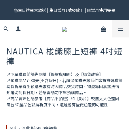
🎟️ 免運券來了！每月 25 號準時開搶｜$299／$999 各一張｜官網
🎂生日禮金大放送 | 生日當月1號發放！ | 限當月使用完畢
領券中心領，碼碼不同快去領！
🎟️ 免運券來了！每月 25 號準時開搶｜$299／$999 各一張｜官網
領券中心領，碼碼不同快去領！
NAUTICA 梭織膝上短褲 4吋短
褲
📍下單購買前請先閱讀【條款與細則】及【退貨政策】
📍預購商品7-30天(不含假日)，若超過預購天數我們會負擔運費將
現貨拆單寄出預購天數有時因商品交貨時間、物流等因素無法得
知確切到貨日期，若急需請勿下單預購商品。
📍商品實際色請參考【商品平拍照】和【影片】較無太大色差因
每台3C產品色彩解析度不同，還是會有些微色差的可能性
全店，消費滿$5000免運費