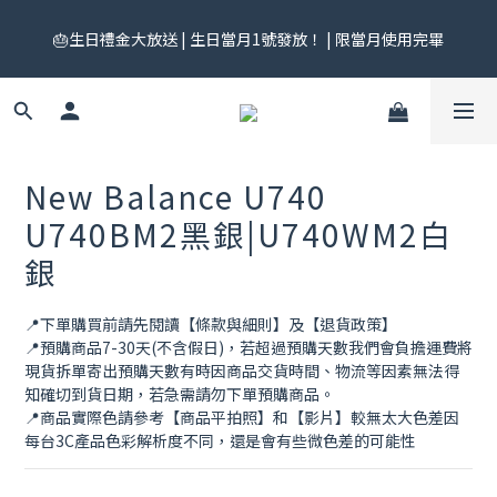
🎟️ 免運券來了！每月 25 號準時開搶｜$299／$999 各一張｜官網
🎂生日禮金大放送 | 生日當月1號發放！ | 限當月使用完畢
領券中心領，碼碼不同快去領！
🎟️ 免運券來了！每月 25 號準時開搶｜$299／$999 各一張｜官網
領券中心領，碼碼不同快去領！
New Balance U740
U740BM2黑銀|U740WM2白
銀
📍下單購買前請先閱讀【條款與細則】及【退貨政策】
📍預購商品7-30天(不含假日)，若超過預購天數我們會負擔運費將
現貨拆單寄出預購天數有時因商品交貨時間、物流等因素無法得
知確切到貨日期，若急需請勿下單預購商品。
📍商品實際色請參考【商品平拍照】和【影片】較無太大色差因
每台3C產品色彩解析度不同，還是會有些微色差的可能性