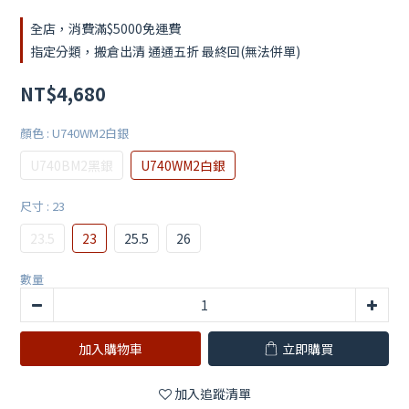
全店，消費滿$5000免運費
指定分類，搬倉出清 通通五折 最終回(無法併單)
NT$4,680
顏色
: U740WM2白銀
U740BM2黑銀
U740WM2白銀
尺寸
: 23
23.5
23
25.5
26
數量
加入購物車
立即購買
加入追蹤清單