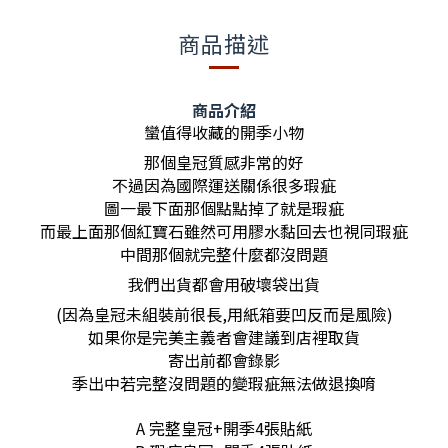
商品描述
商品介紹
蠻值得收藏的開季小物
那個皇冠質感非常的好
不過因為國際運送關係很多瑕疵
圖一最下面那個點點掉了就是瑕疵
而最上面那個紅寶石雖然可用膠水黏回去也視同瑕疵
中間那個就完整什麼都沒問題
我們出貨都會用破壞袋出貨
(因為皇冠未組裝前很長,用紙箱要凹反而是風險)
如果你是完美主義者會建議到店裡取貨
寄出前都會錄影
季出中若完整沒問題的變瑕疵無法做退換唷
A 完整皇冠+開季4張貼紙