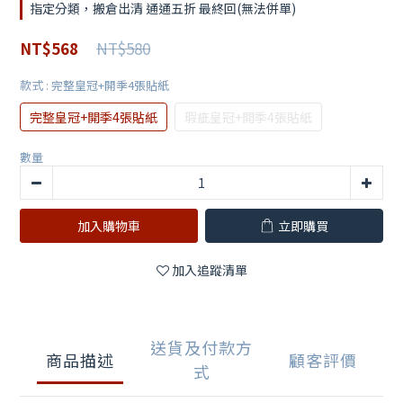
指定分類，搬倉出清 通通五折 最終回(無法併單)
NT$580
NT$568
款式
: 完整皇冠+開季4張貼紙
完整皇冠+開季4張貼紙
瑕疵皇冠+開季4張貼紙
數量
加入購物車
立即購買
加入追蹤清單
送貨及付款方
商品描述
顧客評價
式