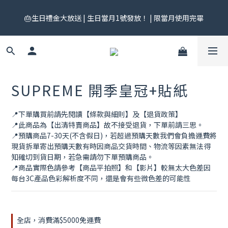
🎟️ 免運券來了！每月 25 號準時開搶｜$299／$999 各一張｜官網
🎂生日禮金大放送 | 生日當月1號發放！ | 限當月使用完畢
領券中心領，碼碼不同快去領！
🎟️ 免運券來了！每月 25 號準時開搶｜$299／$999 各一張｜官網
領券中心領，碼碼不同快去領！
SUPREME 開季皇冠+貼紙
📍下單購買前請先閱讀【條款與細則】及【退貨政策】
📍此商品為【出清特賣商品】故不接受退貨，下單前請三思。
📍預購商品7-30天(不含假日)，若超過預購天數我們會負擔運費將
現貨拆單寄出預購天數有時因商品交貨時間、物流等因素無法得
知確切到貨日期，若急需請勿下單預購商品。
📍商品實際色請參考【商品平拍照】和【影片】較無太大色差因
每台3C產品色彩解析度不同，還是會有些微色差的可能性
全店，消費滿$5000免運費