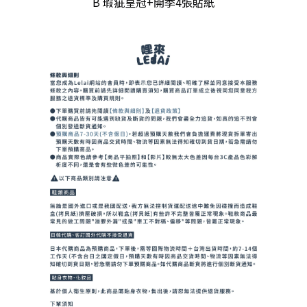
B 瑕疵皇冠+開季4張貼紙