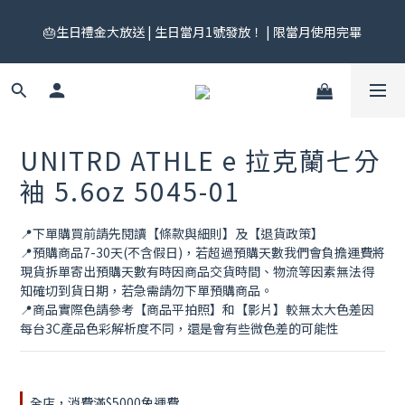
🎟️ 免運券來了！每月 25 號準時開搶｜$299／$999 各一張｜官網
🎂生日禮金大放送 | 生日當月1號發放！ | 限當月使用完畢
領券中心領，碼碼不同快去領！
🎟️ 免運券來了！每月 25 號準時開搶｜$299／$999 各一張｜官網
領券中心領，碼碼不同快去領！
UNITRD ATHLE e 拉克蘭七分
袖 5.6oz 5045-01
📍下單購買前請先閱讀【條款與細則】及【退貨政策】
📍預購商品7-30天(不含假日)，若超過預購天數我們會負擔運費將
現貨拆單寄出預購天數有時因商品交貨時間、物流等因素無法得
知確切到貨日期，若急需請勿下單預購商品。
📍商品實際色請參考【商品平拍照】和【影片】較無太大色差因
每台3C產品色彩解析度不同，還是會有些微色差的可能性
全店，消費滿$5000免運費