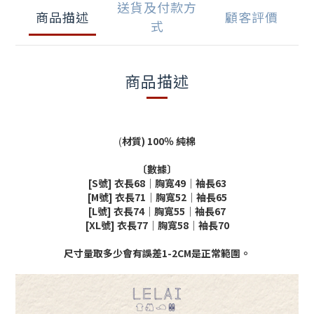
送貨及付款方
商品描述
顧客評價
式
商品描述
(
材質) 100％ 純棉
〔數據〕
[S號] 衣長68│胸寬49│袖長63
[M號] 衣長71│胸寬52│袖長65
[L號] 衣長74│胸寬55│袖長67
[XL號] 衣長77│胸寬58│袖長70
尺寸量取多少會有誤差1-2CM是正常範圍。