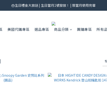
券來了！每月 25 號準時開搶｜$299／$999 各一張｜官網領券中心領，碼
🎂生日禮金大放送 | 生日當月1號發放！ | 限當月使用完畢
券來了！每月 25 號準時開搶｜$299／$999 各一張｜官網領券中心領，碼
區
美國代購專區
選品專區
商品分類
團購專區
所有
圈