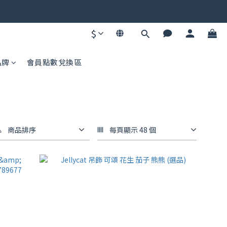
碼不同快去領！
$
碼不同快去領！
品牌
會員點數兌換區
商品排序
每頁顯示 48 個