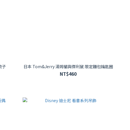
梳子
日本 Tom&Jerry 湯姆貓與傑利鼠 限定麵包鑰匙圈
NT$460