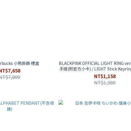
rbucks 小熊掛飾 禮盒
BLACKPINK OFFICIAL LIGHT RING v
手燈(附官方小卡) / LIGHT Stick Keyring 小手燈鑰
NT$7,658
匙圈
NT$1,158
NT$7,800
NT$1,380