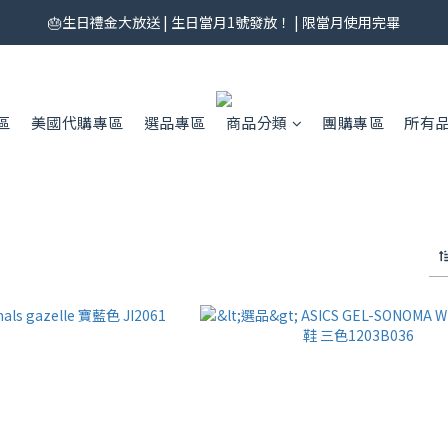
券來了！每月 25 號準時開搶｜$299／$999 各一張｜官網領券中心領，碼
🎂生日禮金大放送 | 生日當月1號發放！ | 限當月使用完畢
券來了！每月 25 號準時開搶｜$299／$999 各一張｜官網領券中心領，碼
區
美國代購專區
選品專區
商品分類
團購專區
所有