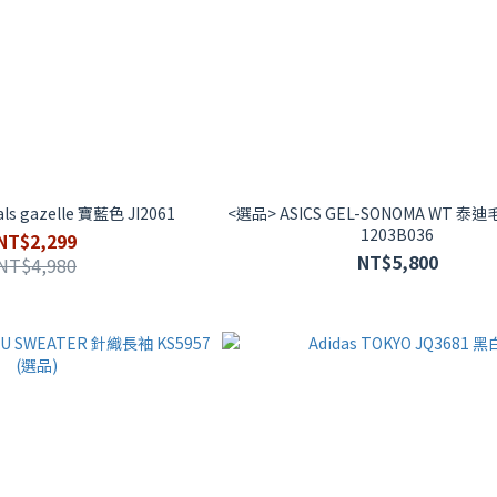
nals gazelle 寶藍色 JI2061
<選品> ASICS GEL-SONOMA WT 泰
1203B036
NT$2,299
NT$5,800
NT$4,980