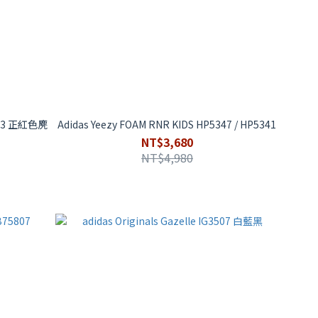
i2063 正紅色麂
Adidas Yeezy FOAM RNR KIDS HP5347 / HP5341
NT$3,680
NT$4,980