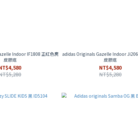
Gazelle Indoor IF1808 正紅色麂
adidas Originals Gazelle Indoor J
皮膠底
皮膠底
NT$4,580
NT$4,580
NT$5,280
NT$5,280