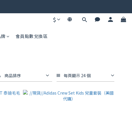
碼不同快去領！
$
碼不同快去領！
品牌
會員點數兌換區
商品排序
每頁顯示 24 個