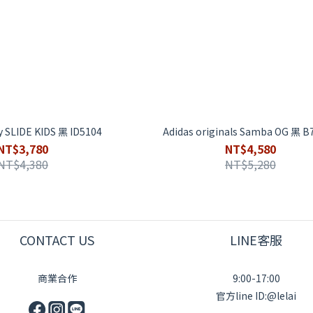
y SLIDE KIDS 黑 ID5104
Adidаs originals
NT$3,780
NT$4,580
NT$4,380
NT$5,280
CONTACT US
LINE客服
商業合作
9:00-17:00
官方line ID:@lelai