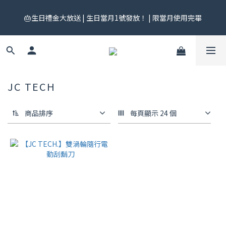
🎟️ 免運券來了！每月 25 號準時開搶｜$299／$999 各一張｜官網
🎂生日禮金大放送 | 生日當月1號發放！ | 限當月使用完畢
領券中心領，碼碼不同快去領！
🎟️ 免運券來了！每月 25 號準時開搶｜$299／$999 各一張｜官網
領券中心領，碼碼不同快去領！
JC TECH
商品排序
每頁顯示 24 個