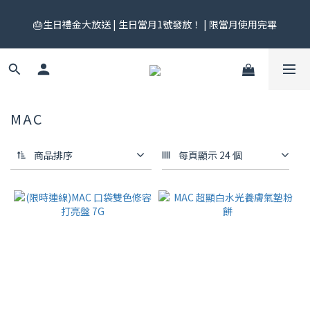
🎟️ 免運券來了！每月 25 號準時開搶｜$299／$999 各一張｜官網
🎂生日禮金大放送 | 生日當月1號發放！ | 限當月使用完畢
領券中心領，碼碼不同快去領！
🎟️ 免運券來了！每月 25 號準時開搶｜$299／$999 各一張｜官網
領券中心領，碼碼不同快去領！
MAC
商品排序
每頁顯示 24 個