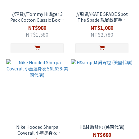
//現貨//Tommy Hilfiger 3
//現貨//KATE SPADE Spot
Pack Cotton Classic Boxer
The Spade 琺瑯鉸鏈手鐲
Brief Black 長版貼身四角褲
White O0RU2565(美國代購)
NT$980
NT$1,080
(美國代購)
NT$1,580
NT$2,780
Nike Hooded Sherpa
H&M 肩背包 (美國代購)
Coverall 小童連身衣
NT$680
56L638(美國代購)