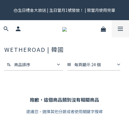
🎟️ 免運券來了！每月 25 號準時開搶｜$299／$999 各一張｜官網
🎂生日禮金大放送 | 生日當月1號發放！ | 限當月使用完畢
領券中心領，碼碼不同快去領！
🎟️ 免運券來了！每月 25 號準時開搶｜$299／$999 各一張｜官網
領券中心領，碼碼不同快去領！
WETHEROAD | 韓國
商品排序
每頁顯示 24 個
抱歉，這個商品類別沒有相關商品
建議您，選擇其他分類或者使用關鍵字搜尋