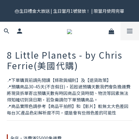
🎟️ 免運券來了！每月 25 號準時開搶｜$299／$999 各一張｜官網
🎂生日禮金大放送 | 生日當月1號發放！ | 限當月使用完畢
領券中心領，碼碼不同快去領！
🎟️ 免運券來了！每月 25 號準時開搶｜$299／$999 各一張｜官網
領券中心領，碼碼不同快去領！
8 Little Planets - by Chris
Ferrie(美國代購)
📍下單購買前請先閱讀【條款與細則】及【退貨政策】
📍預購商品30-45天(不含假日)，若超過預購天數我們會負擔運費
將現貨拆單寄出預購天數有時因商品交貨時間、物流等因素無法
得知確切到貨日期，若急需請勿下單預購商品。
📍商品實際色請參考【商品平拍照】和【影片】較無太大色差因
每台3C產品色彩解析度不同，還是會有些微色差的可能性
全店，消費滿$5000免運費