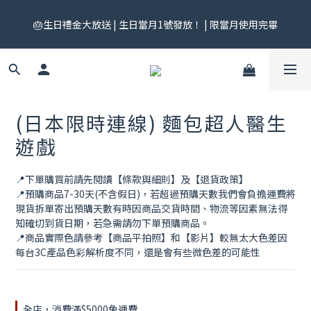
🎟️ 免運券來了！每月 25 號準時開搶｜$299／$999 各一張｜官網
🎂生日禮金大放送 | 生日當月1號發放！ | 限當月使用完畢
領券中心領，碼碼不同快去領！
🎟️ 免運券來了！每月 25 號準時開搶｜$299／$999 各一張｜官網
領券中心領，碼碼不同快去領！
(日本限時連線) 麵包超人醫生
遊戲
📍下單購買前請先閱讀【條款與細則】及【退貨政策】
📍預購商品7-30天(不含假日)，若超過預購天數我們會負擔運費將
現貨拆單寄出預購天數有時因商品交貨時間、物流等因素無法得
知確切到貨日期，若急需請勿下單預購商品。
📍商品實際色請參考【商品平拍照】和【影片】較無太大色差因
每台3C產品色彩解析度不同，還是會有些微色差的可能性
全店，消費滿$5000免運費