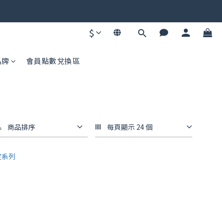
碼不同快去領！
$
碼不同快去領！
品牌
會員點數兌換區
商品排序
每頁顯示 24 個