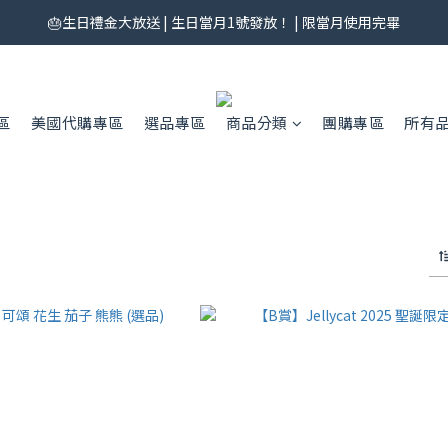
券來了！每月 25 號準時開搶｜$299／$999 各一張｜官網領券中心領，碼
🎂生日禮金大放送 | 生日當月1號發放！ | 限當月使用完畢
券來了！每月 25 號準時開搶｜$299／$999 各一張｜官網領券中心領，碼
區
美國代購專區
選品專區
商品分類
團購專區
所有