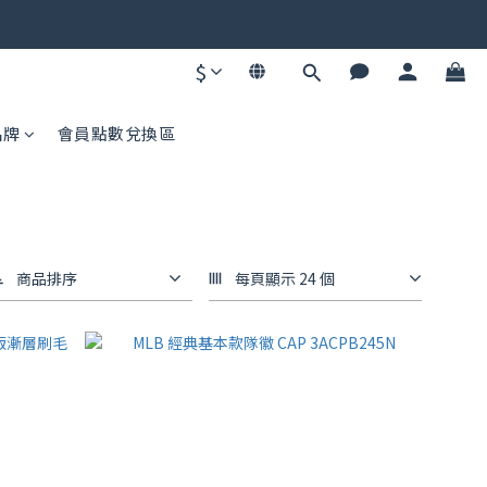
碼不同快去領！
$
碼不同快去領！
品牌
會員點數兌換區
商品排序
每頁顯示 24 個