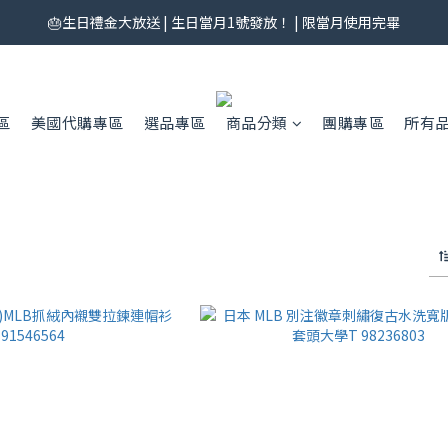
券來了！每月 25 號準時開搶｜$299／$999 各一張｜官網領券中心領，碼
🎂生日禮金大放送 | 生日當月1號發放！ | 限當月使用完畢
券來了！每月 25 號準時開搶｜$299／$999 各一張｜官網領券中心領，碼
區
美國代購專區
選品專區
商品分類
團購專區
所有