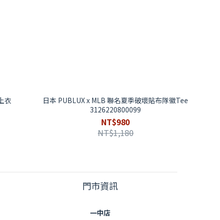
織上衣
日本 PUBLUX x MLB 聯名夏季破壞貼布隊徽Tee
3126220800099
NT$980
NT$1,180
門市資訊
一中店