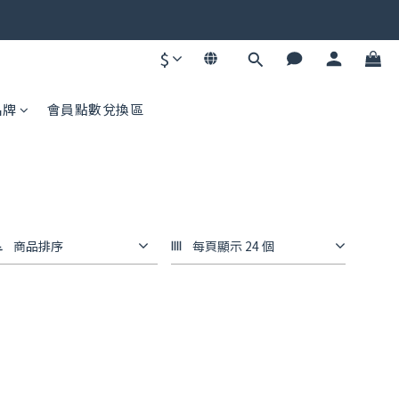
碼不同快去領！
$
碼不同快去領！
品牌
會員點數兌換區
商品排序
每頁顯示 24 個