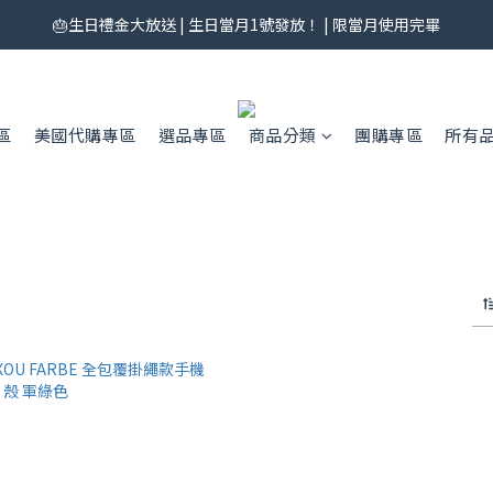
券來了！每月 25 號準時開搶｜$299／$999 各一張｜官網領券中心領，碼
🎂生日禮金大放送 | 生日當月1號發放！ | 限當月使用完畢
券來了！每月 25 號準時開搶｜$299／$999 各一張｜官網領券中心領，碼
區
美國代購專區
選品專區
商品分類
團購專區
所有