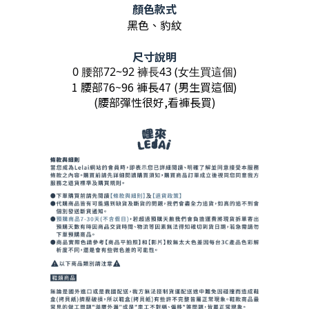
顏色款式
黑色、
豹紋
尺寸說明
0 腰部72~92 褲長43 (女生買這個)
1 腰部76~96 褲長47 (男生買這個)
(腰部彈性很好,看褲長買)