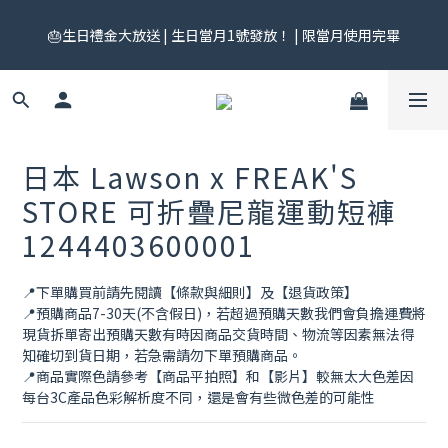
🎟️ 免運券來了！每月 25 號準時開搶｜$299／$999 各一張｜官網
🎂生日禮金大放送 | 生日當月1號發放！ | 限當月使用完畢
領券中心領，碼碼不同快去領！
🎟️ 免運券來了！每月 25 號準時開搶｜$299／$999 各一張｜官網
領券中心領，碼碼不同快去領！
日本 Lawson x FREAK'S
STORE 可折疊尼龍運動短褲
1244403600001
📍下單購買前請先閱讀【條款與細則】及【退貨政策】
📍預購商品7-30天(不含假日)，若超過預購天數我們會負擔運費將
現貨拆單寄出預購天數有時因商品交貨時間、物流等因素無法得
知確切到貨日期，若急需請勿下單預購商品。
📍商品實際色請參考【商品平拍照】和【影片】較無太大色差因
每台3C產品色彩解析度不同，還是會有些微色差的可能性