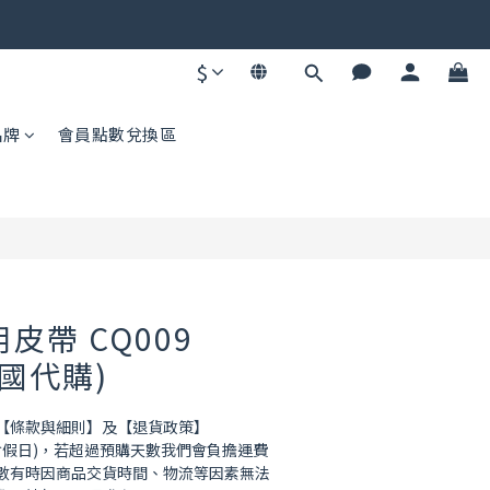
碼不同快去領！
$
碼不同快去領！
立即購買
品牌
會員點數兌換區
用皮帶 CQ009
美國代購)
讀【條款與細則】及【退貨政策】
(不含假日)，若超過預購天數我們會負擔運費
數有時因商品交貨時間、物流等因素無法