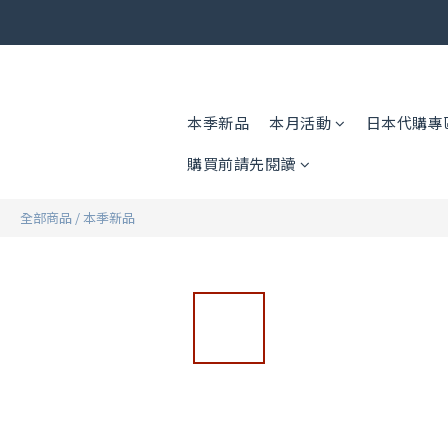
🎟️ 免運
🎟️ 免運
本季新品
本月活動
日本代購專
購買前請先閱讀
全部商品
/
本季新品