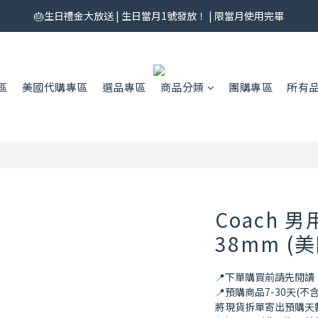
券來了！每月 25 號準時開搶｜$299／$999 各一張｜官網領券中心領，碼
🎂生日禮金大放送 | 生日當月1號發放！ | 限當月使用完畢
券來了！每月 25 號準時開搶｜$299／$999 各一張｜官網領券中心領，碼
區
美國代購專區
選品專區
商品分類
團購專區
所有
Coach 男
38mm (
📍下單購買前請先閱
📍預購商品7-30天
將現貨拆單寄出預購天