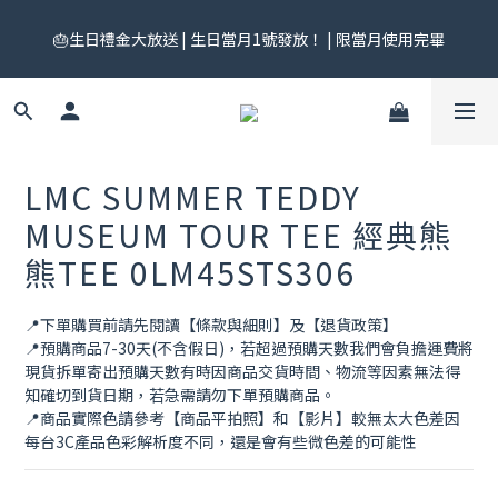
🎟️ 免運券來了！每月 25 號準時開搶｜$299／$999 各一張｜官網
🎂生日禮金大放送 | 生日當月1號發放！ | 限當月使用完畢
領券中心領，碼碼不同快去領！
🎟️ 免運券來了！每月 25 號準時開搶｜$299／$999 各一張｜官網
領券中心領，碼碼不同快去領！
LMC SUMMER TEDDY
MUSEUM TOUR TEE 經典熊
熊TEE 0LM45STS306
📍下單購買前請先閱讀【條款與細則】及【退貨政策】
📍預購商品7-30天(不含假日)，若超過預購天數我們會負擔運費將
現貨拆單寄出預購天數有時因商品交貨時間、物流等因素無法得
知確切到貨日期，若急需請勿下單預購商品。
📍商品實際色請參考【商品平拍照】和【影片】較無太大色差因
每台3C產品色彩解析度不同，還是會有些微色差的可能性