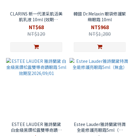
CLARINS 新一代漾采肌活美
韓國 Dr.Melaxin 眼袋修護緊
肌乳液 10ml (效期
緻眼霜 10ml
2026/10/23)
NT$68
NT$968
NT$120
NT$1,280
ESTEE LAUDER 雅詩蘭黛
Estee Lauder雅詩蘭黛特潤
白金級黑鑽松露雙導奇蹟眼
全能修護亮眼霜5ml（無
霜 5ml 效期至2026/09/01
盒）