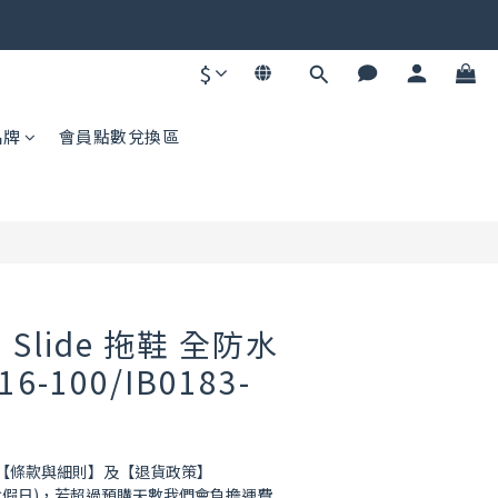
碼不同快去領！
$
碼不同快去領！
立即購買
品牌
會員點數兌換區
m Slide 拖鞋 全防水
6-100/IB0183-
讀【條款與細則】及【退貨政策】
(不含假日)，若超過預購天數我們會負擔運費