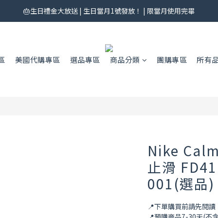
券來了！每月 25 號準時開搶｜$299／$999 各一張｜官網領券中心領，碼
🎂生日禮金大放送 | 生日當月1號發放！ | 限當月使用完畢
券來了！每月 25 號準時開搶｜$299／$999 各一張｜官網領券中心領，碼
區
美國代購專區
選品專區
商品分類
團購專區
所有
Nike Cal
止滑 FD411
001(選品)
📍下單購買前請先閱
📍預購商品7-30天