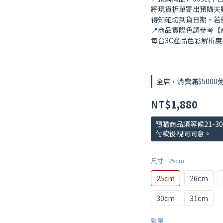
將現貨拆單寄出預購天
得知確切到貨日期，若
📍商品實際色請參考
每台3C產品色彩解析
全店，消費滿$5000
NT$1,880
預購商品須等候21-
付款後視同同意。
尺寸
: 25cm
25cm
26cm
30cm
31cm
數量