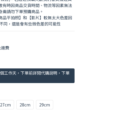
數有時因商品交貨時間、物流等因素無法
急需請勿下單預購商品。
【商品平拍照】和【影片】較無太大色差因
度不同，還是會有些微色差的可能性
免運費
30個工作天，下單前詳閱代購說明，下單
27cm
28cm
29cm