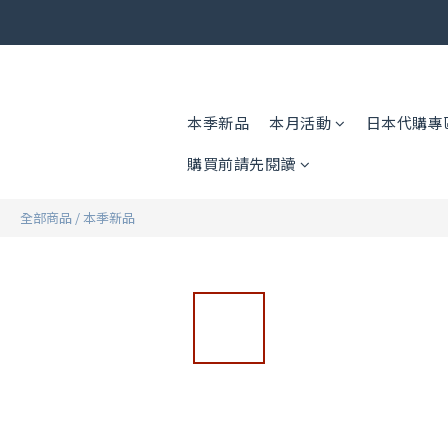
🎟️ 免運
🎟️ 免運
本季新品
本月活動
日本代購專
購買前請先閱讀
全部商品
/
本季新品