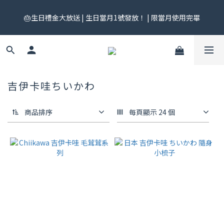
🎟️ 免運券來了！每月 25 號準時開搶｜$299／$999 各一張｜官網
🎂生日禮金大放送 | 生日當月1號發放！ | 限當月使用完畢
領券中心領，碼碼不同快去領！
🎟️ 免運券來了！每月 25 號準時開搶｜$299／$999 各一張｜官網
領券中心領，碼碼不同快去領！
吉伊卡哇ちいかわ
商品排序
每頁顯示 24 個