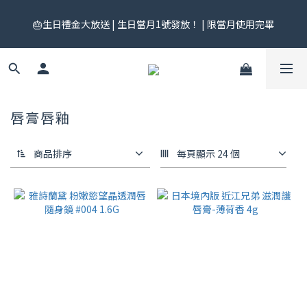
🎟️ 免運券來了！每月 25 號準時開搶｜$299／$999 各一張｜官網
🎂生日禮金大放送 | 生日當月1號發放！ | 限當月使用完畢
領券中心領，碼碼不同快去領！
🎟️ 免運券來了！每月 25 號準時開搶｜$299／$999 各一張｜官網
領券中心領，碼碼不同快去領！
唇膏唇釉
商品排序
每頁顯示 24 個