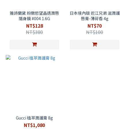
雅詩蘭黛 粉嫩慾望晶透潤唇
日本境內版 近江兄弟 滋潤護
隨身鏡 #004 1.6G
唇膏-薄荷香 4g
NT$128
NT$70
NT$380
NT$100
Gucci 植萃潤護膏 8g
NT$1,080