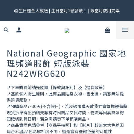
🎟️ 免運券來了！每月 25 號準時開搶｜$299／$999 各一張｜官網
🎂生日禮金大放送 | 生日當月1號發放！ | 限當月使用完畢
領券中心領，碼碼不同快去領！
🎟️ 免運券來了！每月 25 號準時開搶｜$299／$999 各一張｜官網
領券中心領，碼碼不同快去領！
National Geographic 國家地
理頻道服飾 短版泳裝
N242WRG620
📍下單購買前請先閱讀【條款與細則】及【退貨政策】
📍基於個人衛生原則，此商品屬貼身衣物，售出後，請恕無法提
供退貨服務。
📍預購商品7-30天(不含假日)，若超過預購天數我們會負擔運費將
現貨拆單寄出預購天數有時因商品交貨時間、物流等因素無法得
知確切到貨日期，若急需請勿下單預購商品。
📍商品實際色請參考【商品平拍照】和【影片】較無太大色差因
每台3C產品色彩解析度不同，還是會有些微色差的可能性