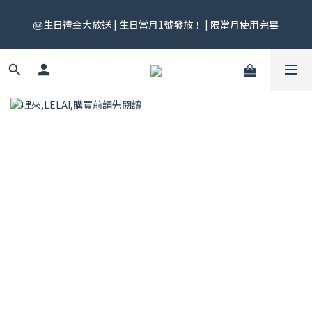
🎟️ 免運券來了！每月 25 號準時開搶｜$299／$999 各一張｜官網
🎂生日禮金大放送 | 生日當月1號發放！ | 限當月使用完畢
領券中心領，碼碼不同快去領！
🎟️ 免運券來了！每月 25 號準時開搶｜$299／$999 各一張｜官網
領券中心領，碼碼不同快去領！