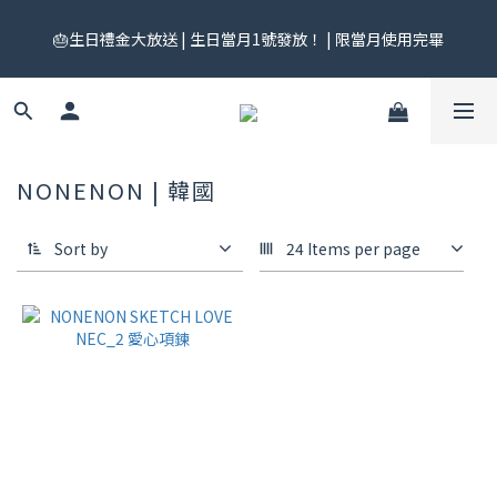
🎟️ 免運券來了！每月 25 號準時開搶｜$299／$999 各一張｜官網
🎂生日禮金大放送 | 生日當月1號發放！ | 限當月使用完畢
領券中心領，碼碼不同快去領！
🎟️ 免運券來了！每月 25 號準時開搶｜$299／$999 各一張｜官網
領券中心領，碼碼不同快去領！
NONENON | 韓國
Sort by
24 Items per page