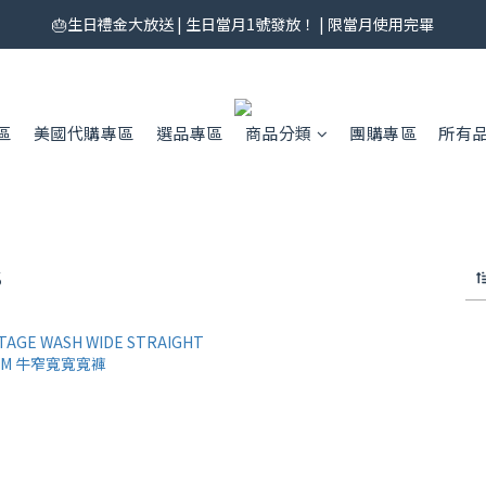
券來了！每月 25 號準時開搶｜$299／$999 各一張｜官網領券中心領，碼
🎂生日禮金大放送 | 生日當月1號發放！ | 限當月使用完畢
券來了！每月 25 號準時開搶｜$299／$999 各一張｜官網領券中心領，碼
區
美國代購專區
選品專區
商品分類
團購專區
所有
S