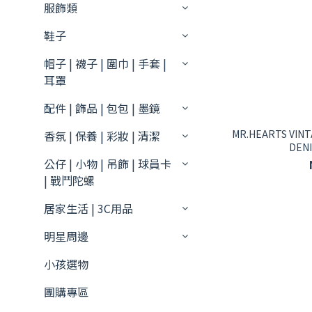
服飾類
鞋子
帽子 | 襪子 | 圍巾 | 手套 |
耳罩
配件 | 飾品 | 包包 | 墨鏡
MR.HEARTS VINT
香氛 | 保養 | 彩妝 | 清潔
DE
公仔 | 小物 | 吊飾 | 球員卡
| 戰鬥陀螺
居家生活 | 3C用品
明星周邊
小孩選物
團購專區