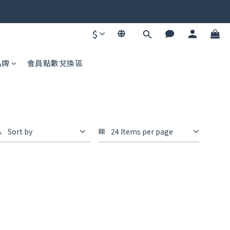
碼不同快去領！
$
碼不同快去領！
品牌
會員點數兌換區
Sort by
24 Items per page