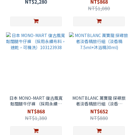
NT$2,280
NT$868
3269375300008
NT$1,080
日本 MONO-MART 復古風寬
MONTBLANC 萬寶龍 探尋旅
鬆闊腿牛仔褲 （採用永續布
者淡香精旅行組（淡香精
料，速乾，可機洗）
7.5ml+沐浴精30ml)
NT$868
NT$652
103123938
NT$1,380
NT$880