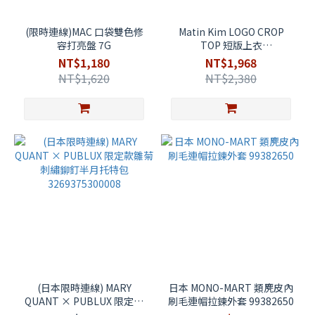
(限時連線)MAC 口袋雙色修
Matin Kim LOGO CROP
容打亮盤 7G
TOP 短版上衣
MK2500TS741
NT$1,180
NT$1,968
NT$1,620
NT$2,380
(日本限時連線) MARY
日本 MONO-MART 類麂皮內
QUANT × PUBLUX 限定款
刷毛連帽拉鍊外套 99382650
雛菊刺繡鉚釘半月托特包