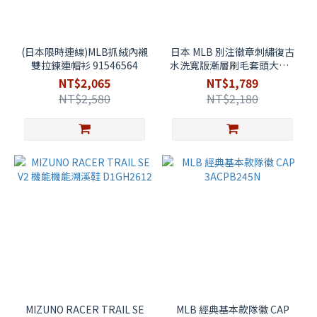
(日本限時連線)MLB抓絨內襯
日本 MLB 別注徽章刺繡復古
雙拉鍊連帽衫 91546564
水洗寬版漸層刷毛套頭大學T
98236803
NT$2,065
NT$1,789
NT$2,580
NT$2,180
MIZUNO RACER TRAIL SE
MLB 經典基本款隊徽 CAP