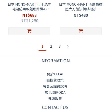
日本 MONO-MART 可手洗羊
日本 MONO-MART 漸層格紋
毛混紡柔軟蓬鬆針織衫
超大方領法蘭絨襯衫
97735195
98325697
NT$688
NT$480
NT$1,280
1
2
3
INFORMATION
關於LELAI
退換貨政策
會員及點數說明
常見問題Q&A
運送政策
CONTACT US