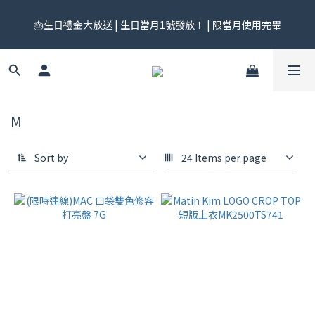
🎟️ 免運券來了！每月 25 號準時開搶｜$299／$999 各一張｜官網
🎂生日禮金大放送 | 生日當月1號發放！ | 限當月使用完畢
領券中心領，碼碼不同快去領！
🎟️ 免運券來了！每月 25 號準時開搶｜$299／$999 各一張｜官網
領券中心領，碼碼不同快去領！
M
Sort by
24 Items per page