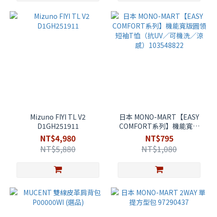
Mizuno FIYI TL V2
日本 MONO-MART【EASY
D1GH251911
COMFORT系列】機能寬版
圓領短袖T恤（抗UV／可機
NT$4,980
NT$795
洗／涼感）103548822
NT$5,880
NT$1,080