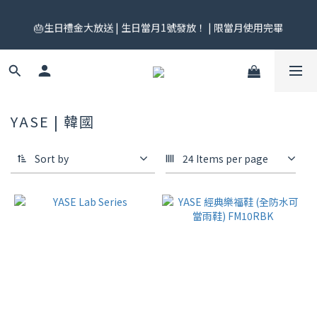
🎟️ 免運券來了！每月 25 號準時開搶｜$299／$999 各一張｜官網
🎂生日禮金大放送 | 生日當月1號發放！ | 限當月使用完畢
領券中心領，碼碼不同快去領！
🎟️ 免運券來了！每月 25 號準時開搶｜$299／$999 各一張｜官網
領券中心領，碼碼不同快去領！
YASE | 韓國
Sort by
24 Items per page