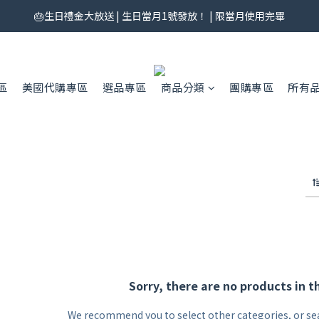
券來了！每月 25 號準時開搶｜$299／$999 各一張｜官網領券中心領，碼
🎂生日禮金大放送 | 生日當月1號發放！ | 限當月使用完畢
券來了！每月 25 號準時開搶｜$299／$999 各一張｜官網領券中心領，碼
區
美國代購專區
選品專區
商品分類
團購專區
所有
Sorry, there are no products in t
We recommend you to select other categories, or se