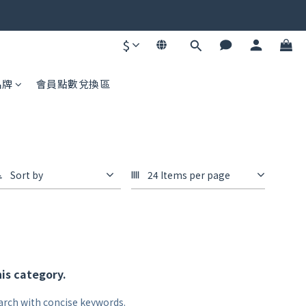
碼不同快去領！
$
碼不同快去領！
品牌
會員點數兌換區
Sort by
24 Items per page
his category.
arch with concise keywords.