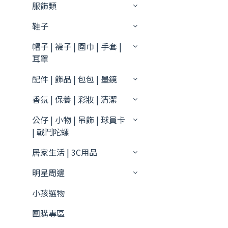
服飾類
鞋子
帽子 | 襪子 | 圍巾 | 手套 |
耳罩
配件 | 飾品 | 包包 | 墨鏡
香氛 | 保養 | 彩妝 | 清潔
公仔 | 小物 | 吊飾 | 球員卡
| 戰鬥陀螺
居家生活 | 3C用品
明星周邊
小孩選物
團購專區