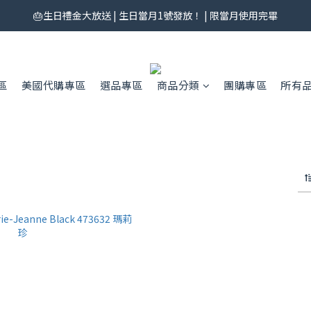
券來了！每月 25 號準時開搶｜$299／$999 各一張｜官網領券中心領，碼
🎂生日禮金大放送 | 生日當月1號發放！ | 限當月使用完畢
券來了！每月 25 號準時開搶｜$299／$999 各一張｜官網領券中心領，碼
區
美國代購專區
選品專區
商品分類
團購專區
所有