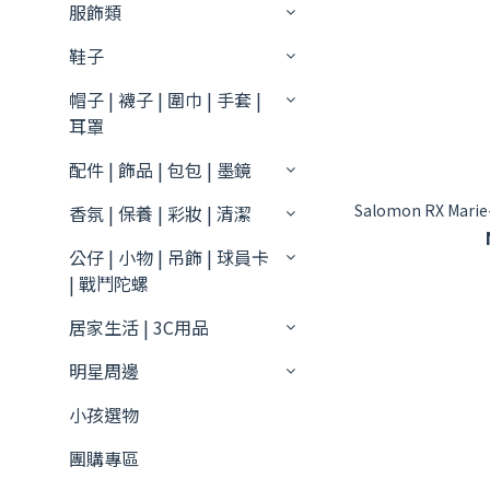
服飾類
鞋子
帽子 | 襪子 | 圍巾 | 手套 |
耳罩
配件 | 飾品 | 包包 | 墨鏡
Salomon RX Mari
香氛 | 保養 | 彩妝 | 清潔
公仔 | 小物 | 吊飾 | 球員卡
| 戰鬥陀螺
居家生活 | 3C用品
明星周邊
小孩選物
團購專區