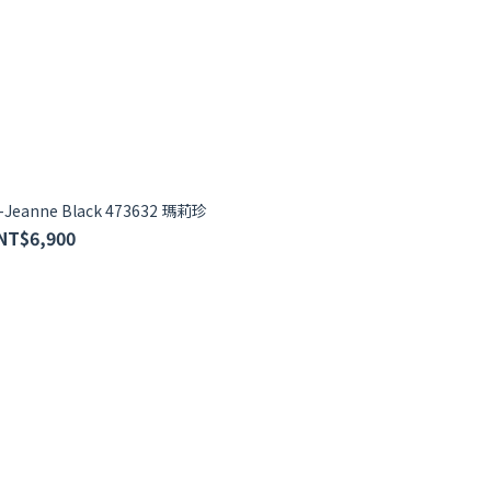
e-Jeanne Black 473632 瑪莉珍
NT$6,900