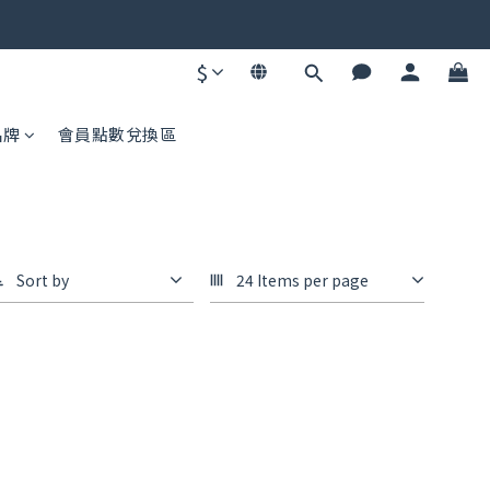
碼不同快去領！
$
碼不同快去領！
品牌
會員點數兌換區
Sort by
24 Items per page