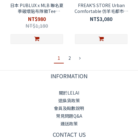
日本 PUBLUX x MLB 聯名夏
FREAK'S STORE Urban
季破壞貼布隊徽Tee
Comfortable 仿羊毛都市休
3126220800099
閒套裝 1254248900069 (代
NT$980
NT$3,080
購)
NT$1,180
1
2
INFORMATION
關於LELAI
退換貨政策
會員及點數說明
常見問題Q&A
運送政策
CONTACT US