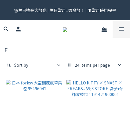
🎟️ 免運券來了！每月 25 號準時開搶｜$299／$999 各一張｜官網
🎂生日禮金大放送 | 生日當月1號發放！ | 限當月使用完畢
領券中心領，碼碼不同快去領！
🎟️ 免運券來了！每月 25 號準時開搶｜$299／$999 各一張｜官網
領券中心領，碼碼不同快去領！
F
Sort by
24 Items per page