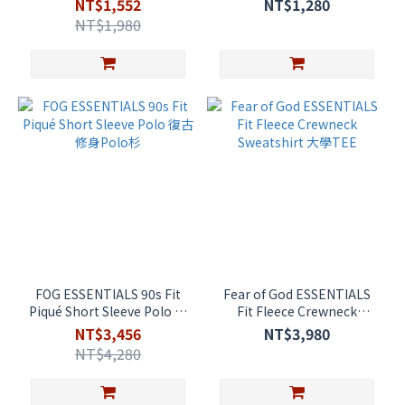
NT$1,552
NT$1,280
1244248900257
NT$1,980
FOG ESSENTIALS 90s Fit
Fear of God ESSENTIALS
Piqué Short Sleeve Polo 復
Fit Fleece Crewneck
古修身Polo杉
Sweatshirt 大學TEE
NT$3,456
NT$3,980
NT$4,280