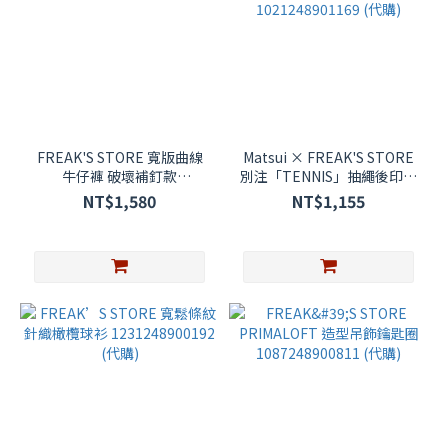
FREAK'S STORE 寬版曲線
Matsui × FREAK'S STORE
牛仔褲 破壞補釘款
別注「TENNIS」抽繩後印花
1043248901194
圓領大學TEE
NT$1,580
NT$1,155
1021248901169 (代購)