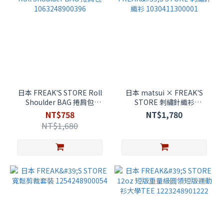
日本 FREAK'S STORE Roll
日本 matsui × FREAK'S
Shoulder BAG 捲肩包
STORE 刺繡針織衫
1063248900396
1030411300001
NT$758
NT$1,780
NT$1,680