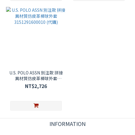
U.S. POLO ASSN 別注款 拼接
異材質仿皮革棒球外套
3151291600010 (代購)
NT$2,726
INFORMATION