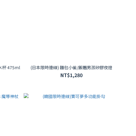
杯 475ml
(日本限時連線) 麵包小偷/飯糰男孩矽膠夜燈
NT$1,280