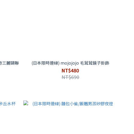
 蒙奇奇三麗鷗聯
(日本限時連線) mojojojo 毛茸茸鏡子掛飾
NT$480
NT$690