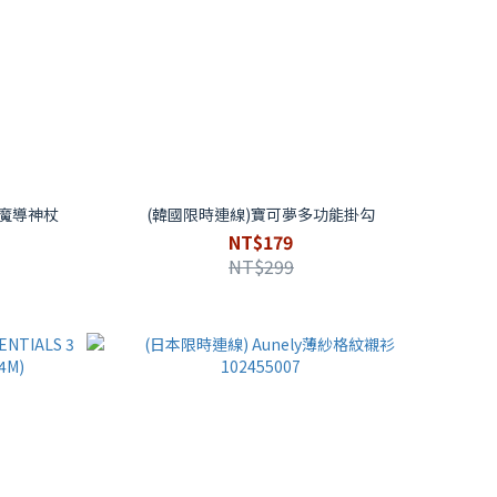
3 魔導神杖
(韓國限時連線)寶可夢多功能掛勾
NT$179
NT$299