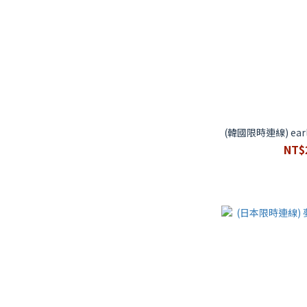
(韓國限時連線) earli
NT$