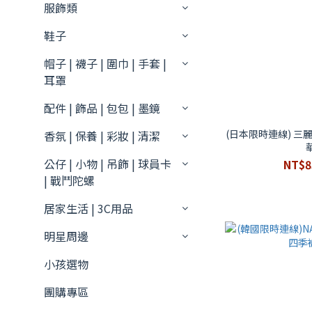
服飾類
鞋子
帽子 | 襪子 | 圍巾 | 手套 |
耳罩
配件 | 飾品 | 包包 | 墨鏡
(日本限時連線) 三
香氛 | 保養 | 彩妝 | 清潔
公仔 | 小物 | 吊飾 | 球員卡
NT$8
| 戰鬥陀螺
居家生活 | 3C用品
明星周邊
小孩選物
團購專區