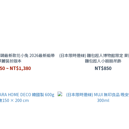
麗鷗最新款花小兔 2026最新緞帶
(日本限時連線) 麵包超人博物館限定 果
華麗裝扮版本
麵包超人小臉臉吊飾
50 ~ NT$1,380
NT$850